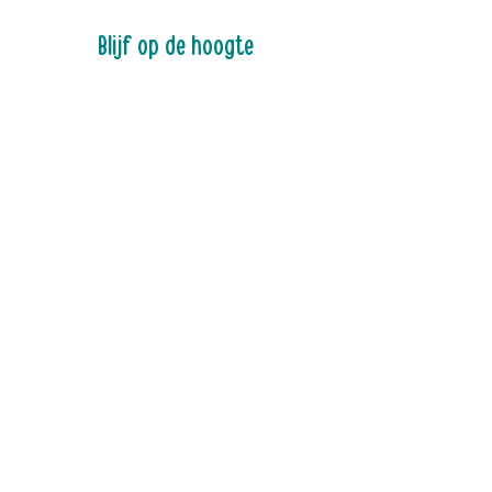
Blijf op de hoogte
Ontvang nieuws over activiteiten, tips
en nieuw aanbod rechtstreeks in je
mailbox
Abonneren