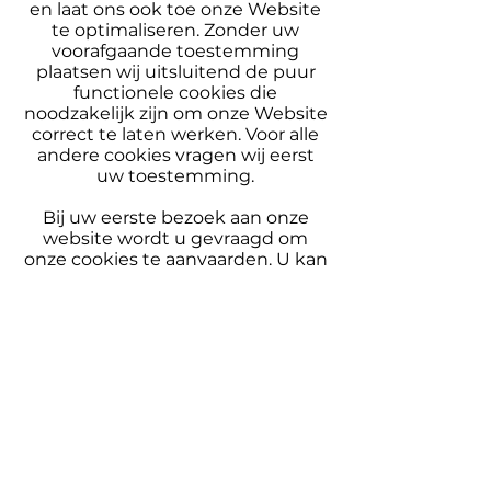
en laat ons ook toe onze Website
te optimaliseren. Zonder uw
voorafgaande toestemming
plaatsen wij uitsluitend de puur
functionele cookies die
noodzakelijk zijn om onze Website
correct te laten werken. Voor alle
andere cookies vragen wij eerst
uw toestemming.
Bij uw eerste bezoek aan onze
website wordt u gevraagd om
onze cookies te aanvaarden. U kan
nadien uw keuze op elk ogenblik
zelf beheren.
U kan uw internetbrowser zodanig
instellen dat cookies niet worden
geaccepteerd, dat u een
waarschuwing ontvangt wanneer
een cookie geïnstalleerd wordt of
dat de cookies nadien van uw
harde schijf worden verwijderd. Dit
kan u doen via de instellingen van