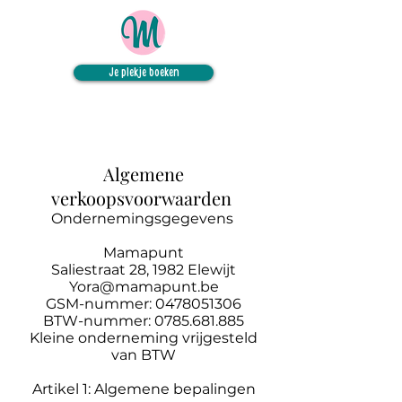
Je plekje boeken
Algemene
verkoopsvoorwaarden
Ondernemingsgegevens
Mamapunt
Saliestraat 28, 1982 Elewijt
Yora@mamapunt.be
GSM-nummer:
0478051306
BTW-nummer: 0785.681.885
Kleine onderneming vrijgesteld
van BTW
Artikel 1: Algemene bepalingen